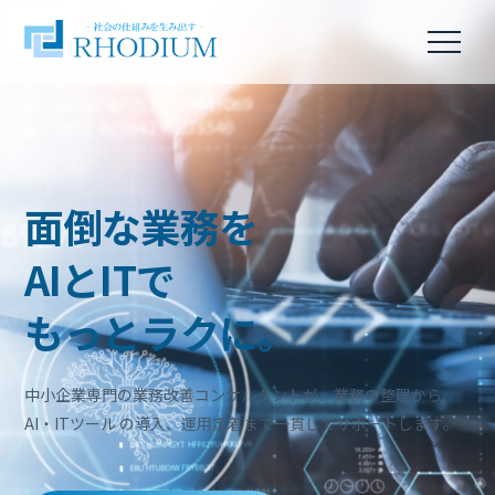
面倒な業務を
AIとIT
で
もっと
ラク
に。
中小企業専門の業務改善コンサルタントが、業務の整理から
AI・ITツール
の導入、運用定着まで一貫してサポートします。